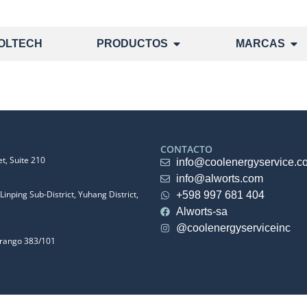
OLTECH
PRODUCTOS
MARCAS
CONTACTO
t, Suite 210
info@coolenergyservice.c
info@alworts.com
Linping Sub-District, Yuhang District,
+598 997 681 404
Alworts-sa
@coolenergyserviceinc
urango 383/101