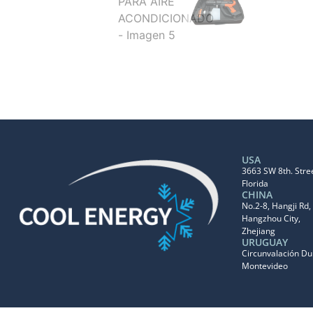
USA
3663 SW 8th. Stree
Florida
CHINA
No.2-8, Hangji Rd, 
Hangzhou City,
Zhejiang
URUGUAY
Circunvalación D
Montevideo