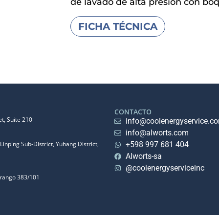
de lavado de alta presión con boqu
FICHA TÉCNICA
CONTACTO
t, Suite 210
info@coolenergyservice.c
info@alworts.com
Linping Sub-District, Yuhang District,
+598 997 681 404
Alworts-sa
@coolenergyserviceinc
urango 383/101