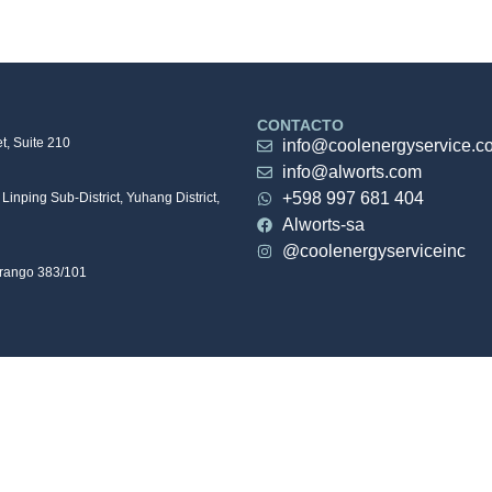
CONTACTO
t, Suite 210
info@coolenergyservice.c
info@alworts.com
+598 997 681 404
Linping Sub-District, Yuhang District,
Alworts-sa
@coolenergyserviceinc
urango 383/101