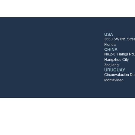
USA
3663 SW 8th. Stree
Florida
CHINA
No.2-8, Hangji Rd, 
Hangzhou City,
Zhejiang
URUGUAY
Circunvalación D
Montevideo